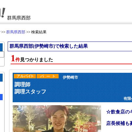
群馬県西部
P
>>
群馬県西部
>> 検索結果
群馬県西部[伊勢崎市]で検索した結果
1
件
見つかりました
伊勢崎市
調理師
調理スタッフ
有限
☆飲食店の
店長候補も