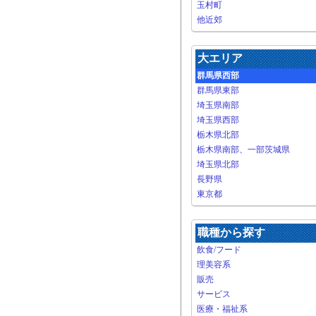
玉村町
他近郊
大エリア
群馬県西部
群馬県東部
埼玉県南部
埼玉県西部
栃木県北部
栃木県南部、一部茨城県
埼玉県北部
長野県
東京都
職種から探す
飲食/フード
理美容系
販売
サービス
医療・福祉系