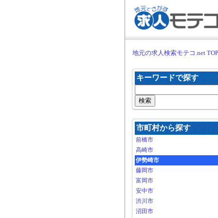
地元の求人検索モテコ.net TO
キーワードで探す
市町村から探す
前橋市
高崎市
伊勢崎市
藤岡市
富岡市
安中市
渋川市
沼田市